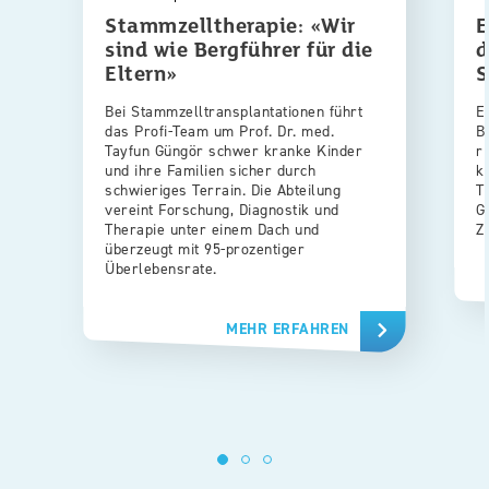
Stammzelltherapie: «Wir
E
sind wie Bergführer für die
d
Eltern»
S
Bei Stammzelltransplantationen führt
E
das Profi-Team um Prof. Dr. med.
B
Tayfun Güngör schwer kranke Kinder
r
und ihre Familien sicher durch
k
schwieriges Terrain. Die Abteilung
T
vereint Forschung, Diagnostik und
G
Therapie unter einem Dach und
Z
überzeugt mit 95-prozentiger
Überlebensrate.
MEHR ERFAHREN