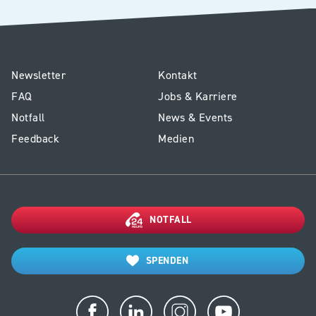
E1
Service
Newsletter
Kontakt
-
Kinderspital
FAQ
Jobs & Karriere
Footer
Notfall
News & Events
Kinderspital
Feedback
Medien
NOTFALL
SPENDEN