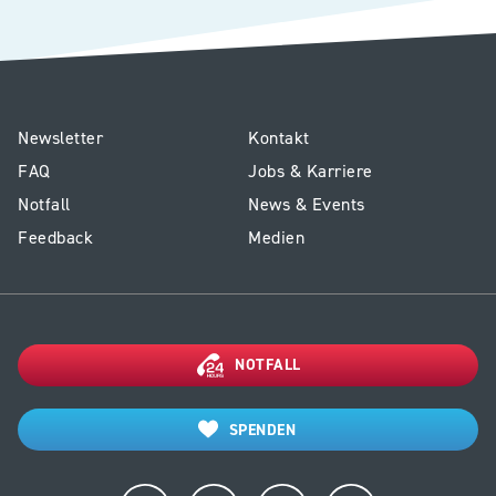
E1
Service
Newsletter
Kontakt
-
Kinderspital
FAQ
Jobs & Karriere
Footer
Notfall
News & Events
Kinderspital
Feedback
Medien
NOTFALL
SPENDEN