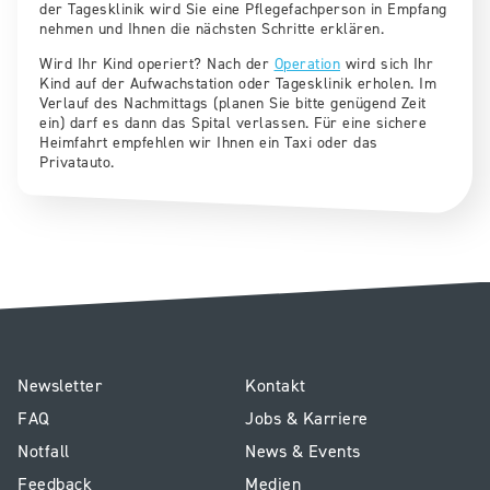
der Tagesklinik wird Sie eine Pflegefachperson in Empfang
nehmen und Ihnen die nächsten Schritte erklären.
Wird Ihr Kind operiert? Nach der
Operation
wird sich Ihr
Kind auf der Aufwachstation oder Tagesklinik erholen. Im
Verlauf des Nachmittags (planen Sie bitte genügend Zeit
ein) darf es dann das Spital verlassen. Für eine sichere
Heimfahrt empfehlen wir Ihnen ein Taxi oder das
Privatauto.
E1
Service
Newsletter
Kontakt
-
Kinderspital
FAQ
Jobs & Karriere
Footer
Notfall
News & Events
Kinderspital
Feedback
Medien