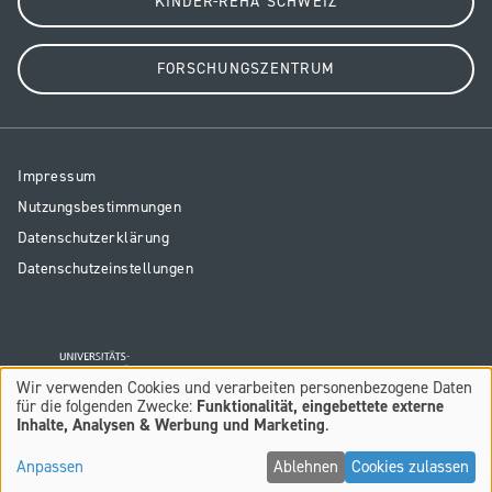
KINDER-REHA SCHWEIZ
FORSCHUNGSZENTRUM
Resp
Impressum
Legal
Nutzungsbestimmungen
Datenschutzerklärung
Datenschutzeinstellungen
Wir verwenden Cookies und verarbeiten personenbezogene Daten
Verwendung
für die folgenden Zwecke:
Funktionalität, eingebettete externe
Inhalte, Analysen & Werbung und Marketing
.
von
personenbezogenen
Anpassen
Ablehnen
Cookies zulassen
Daten