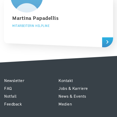
Martina
Papadellis
MITARBEITERIN HELPLINE
E1
Service
Newsletter
Kontakt
-
Kinderspital
FAQ
Jobs & Karriere
Footer
Notfall
News & Events
Kinderspital
Feedback
Medien