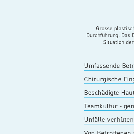
​Grosse plastis
Durchführung. Das 
Situation de
Umfassende Bet
Chirurgische Eing
Beschädigte Haut 
Teamkultur - gem
Unfälle verhüten
Von Betroffenen 