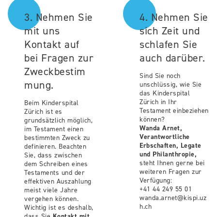
3. Nehmen Sie
4. Nehmen Sie
mit uns
sich Zeit und
Kontakt auf
schlafen Sie
bei Fragen zur
auch darüber.
Zweckbestim
Sind Sie noch
mung.
unschlüssig, wie Sie
das Kinderspital
Zürich in Ihr
Beim Kinderspital
Testament einbeziehen
Zürich ist es
können?
grundsätzlich möglich,
Wanda Arnet,
im Testament einen
Verantwortliche
bestimmten Zweck zu
Erbschaften, Legate
definieren.
Beachten
und Philanthropie,
Sie, dass zwischen
steht Ihnen gerne bei
dem Schreiben eines
weiteren Fragen zur
Testaments und der
Verfügung:
effektiven Auszahlung
+41 44 249 55 01
meist viele Jahre
wanda.arnet@kispi.uz
vergehen können.
h.ch
Wichtig ist es deshalb,
dass Sie
Kontakt mit