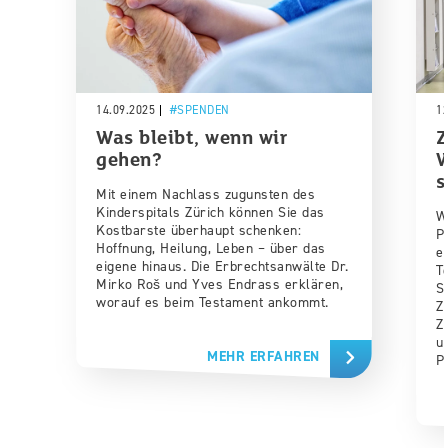
14.09.2025
SPENDEN
1
Was bleibt, wenn wir
Z
gehen?
W
s
Mit einem Nachlass zugunsten des
Kinderspitals Zürich können Sie das
W
Kostbarste überhaupt schenken:
P
Hoffnung, Heilung, Leben – über das
e
eigene hinaus. Die Erbrechtsanwälte Dr.
T
Mirko Roš und Yves Endrass erklären,
S
worauf es beim Testament ankommt.
Z
Z
u
MEHR ERFAHREN
P