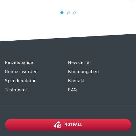
E4
Service
Einzelspende
Newsletter
-
Spenden
Gönner werden
Kontoangaben
Footer
Spendenaktion
Kontakt
Spenden
Testament
FAQ
NOTFALL