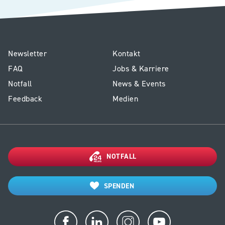
E1
Service
Newsletter
Kontakt
-
Kinderspital
FAQ
Jobs & Karriere
Footer
Notfall
News & Events
Kinderspital
Feedback
Medien
NOTFALL
SPENDEN