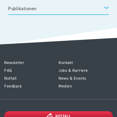
Publikationen
E1
Service
Newsletter
Kontakt
-
Kinderspital
FAQ
Jobs & Karriere
Footer
Notfall
News & Events
Kinderspital
Feedback
Medien
NOTFALL