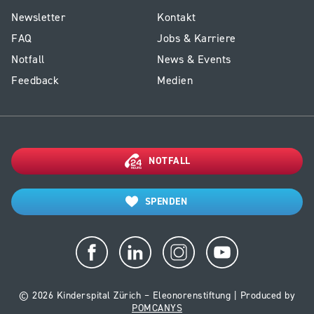
E1
Service
Newsletter
Kontakt
-
Kinderspital
FAQ
Jobs & Karriere
Footer
Notfall
News & Events
Kinderspital
Feedback
Medien
NOTFALL
SPENDEN
© 2026 Kinderspital Zürich – Eleonorenstiftung | Produced by
POMCANYS