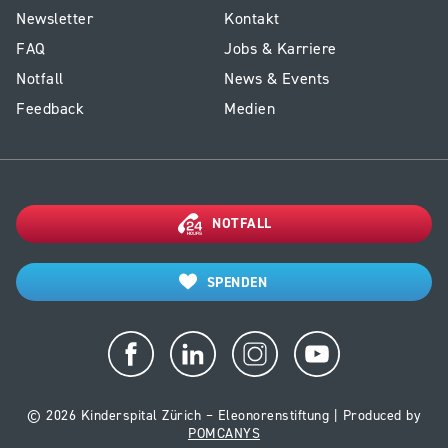
E1
Service
Newsletter
Kontakt
-
Kinderspital
FAQ
Jobs & Karriere
Footer
Notfall
News & Events
Kinderspital
Feedback
Medien
NOTFALL
SPENDEN
© 2026 Kinderspital Zürich – Eleonorenstiftung | Produced by
POMCANYS