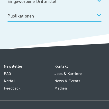
Eingeworbene Drittmittel
Publikationen
E1
Service
Newsletter
Kontakt
-
Kinderspital
FAQ
Jobs & Karriere
Footer
Notfall
News & Events
Kinderspital
Feedback
Medien