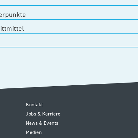
erpunkte
ttmittel
Service
Kontakt
Jobs & Karriere
Kinderspital
News & Events
Medien