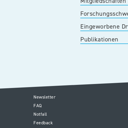
Mitgliedschaften
Forschungsschw
Eingeworbene Dri
Publikationen
E1
Newsletter
FAQ
-
Notfall
Footer
Feedback