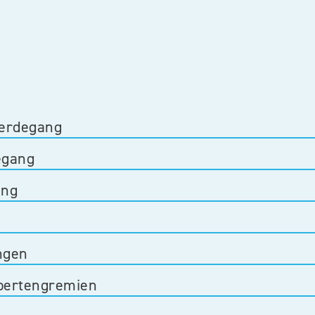
erdegang
egang
ung
ngen
xpertengremien