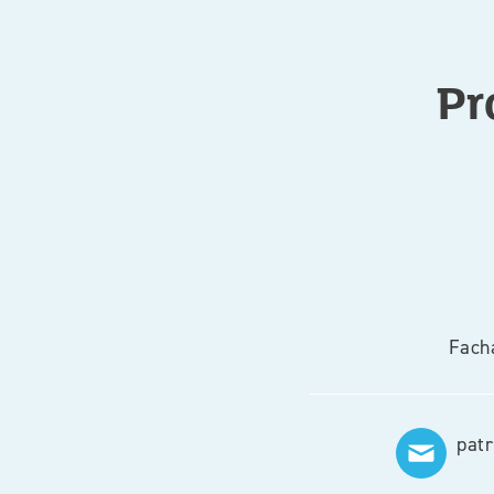
Pr
Facha
pat