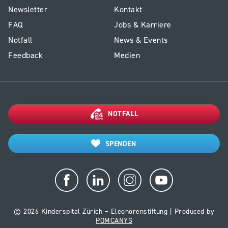
E1
Service
Newsletter
Kontakt
-
Kinderspital
FAQ
Jobs & Karriere
Footer
Notfall
News & Events
Kinderspital
Feedback
Medien
NOTFALL
SPENDEN
© 2026 Kinderspital Zürich – Eleonorenstiftung | Produced by
POMCANYS