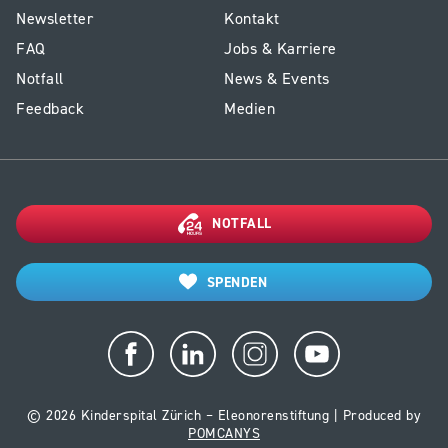
E1
Service
Newsletter
Kontakt
-
Kinderspital
FAQ
Jobs & Karriere
Footer
Notfall
News & Events
Kinderspital
Feedback
Medien
NOTFALL
SPENDEN
© 2026 Kinderspital Zürich – Eleonorenstiftung | Produced by
POMCANYS