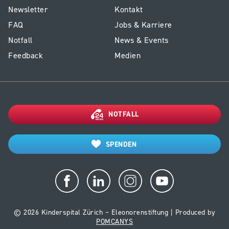
E1
Service
Newsletter
Kontakt
-
Kinderspital
FAQ
Jobs & Karriere
Footer
Notfall
News & Events
Kinderspital
Feedback
Medien
NOTFALL
SPENDEN
© 2026 Kinderspital Zürich – Eleonorenstiftung | Produced by
POMCANYS