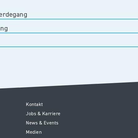
erdegang
ung
Service
Kontakt
Jobs & Karriere
Kinderspital
News & Events
Medien