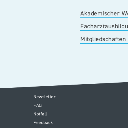
Akademischer W
Facharztausbild
Mitgliedschaften
E1
Newsletter
FAQ
-
Notfall
Footer
Feedback