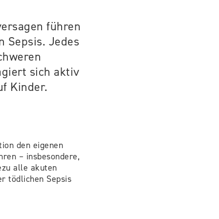
nversagen führen
an Sepsis. Jedes
schweren
giert sich aktiv
f Kinder.
tion den eigenen
hren – insbesondere,
ezu alle akuten
er tödlichen Sepsis