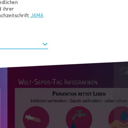
edlichen
 ihrer
chzeitschrift
JAMA