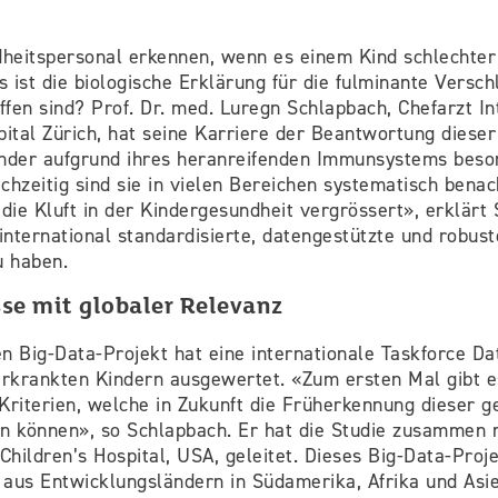
heitspersonal erkennen, wenn es einem Kind schlechte
 ist die biologische Erklärung für die fulminante Versch
fen sind? Prof. Dr. med. Luregn Schlapbach, Chefarzt I
pital Zürich, hat seine Karriere der Beantwortung diese
nder aufgrund ihres heranreifenden Immunsystems beson
ichzeitig sind sie in vielen Bereichen systematisch benach
 die Kluft in der Kindergesundheit vergrössert», erklärt
international standardisierte, datengestützte und robust
u haben.
se mit globaler Relevanz
n Big-Data-Projekt hat eine internationale Taskforce Da
erkrankten Kindern ausgewertet. «Zum ersten Mal gibt e
Kriterien, welche in Zukunft die Früherkennung dieser g
n können», so Schlapbach. Er hat die Studie zusammen m
hildren’s Hospital, USA, geleitet. Dieses Big-Data-Pro
aus Entwicklungsländern in Südamerika, Afrika und Asi