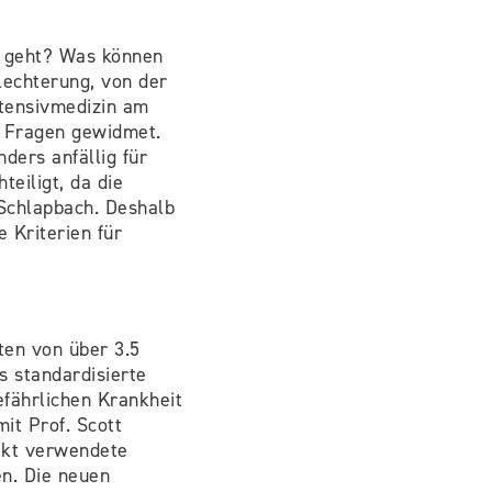
r geht? Was können
lechterung, von der
ntensivmedizin am
r Fragen gewidmet.
ders anfällig für
teiligt, da die
 Schlapbach. Deshalb
e Kriterien für
ten von über 3.5
s standardisierte
efährlichen Krankheit
it Prof. Scott
jekt verwendete
en. Die neuen