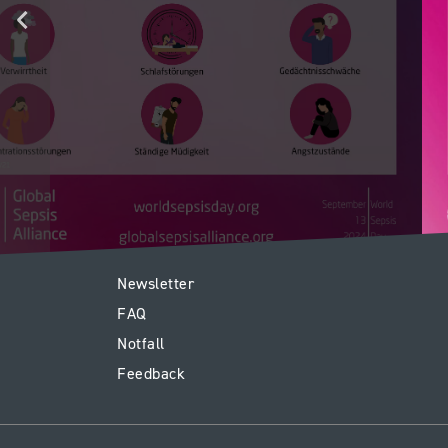
E1
Newsletter
FAQ
-
Notfall
Footer
Feedback
Kinderspital