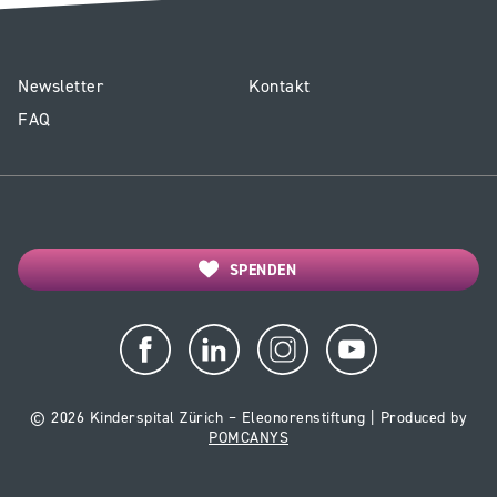
E3
Service
Newsletter
Kontakt
-
Forschungszentr
FAQ
Footer
Forschungszentrum
SPENDEN
© 2026 Kinderspital Zürich – Eleonorenstiftung | Produced by
POMCANYS