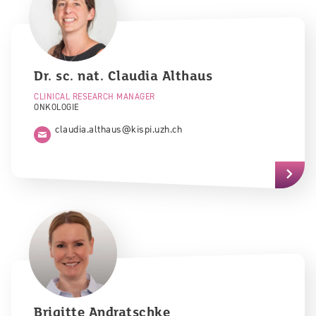
Dr. sc. nat.
Claudia
Althaus
CLINICAL RESEARCH MANAGER
ONKOLOGIE
claudia.althaus@kispi.uzh.ch
Brigitte
Andratschke