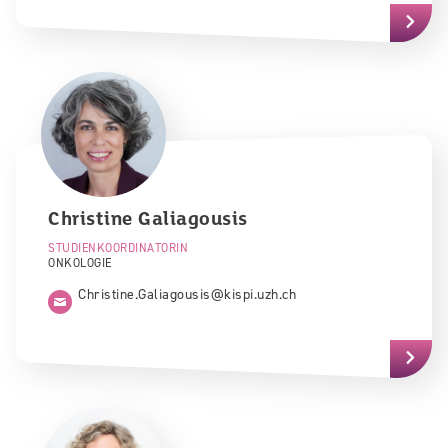
Christine
Galiagousis
STUDIENKOORDINATORIN
ONKOLOGIE
Christine.Galiagousis@kispi.uzh.ch