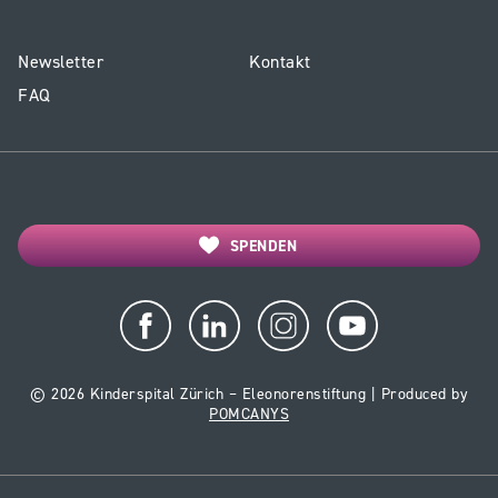
E3
Service
Newsletter
Kontakt
-
Forschungszentr
FAQ
Footer
Forschungszentrum
SPENDEN
© 2026 Kinderspital Zürich – Eleonorenstiftung | Produced by
POMCANYS