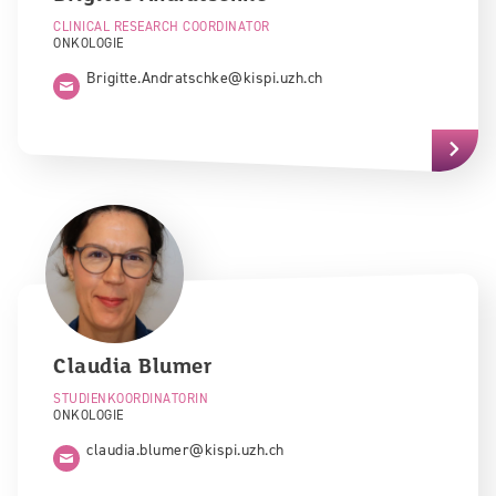
CLINICAL RESEARCH COORDINATOR
ONKOLOGIE
Brigitte.Andratschke@kispi.uzh.ch
Claudia
Blumer
STUDIENKOORDINATORIN
ONKOLOGIE
claudia.blumer@kispi.uzh.ch