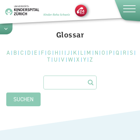
Direkt
zum
Inhalt
Glossar
A
B
C
D
E
F
G
H
I
J
K
L
M
N
O
P
Q
R
S
T
U
V
W
X
Y
Z