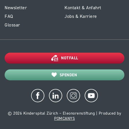
E2
Service
Newsletter
Kontakt & Anfahrt
-
Kinder-
FAQ
Jobs & Karriere
Footer
Reha
Glossar
Kinderreha
NOTFALL
SPENDEN
© 2026 Kinderspital Zürich – Eleonorenstiftung | Produced by
POMCANYS