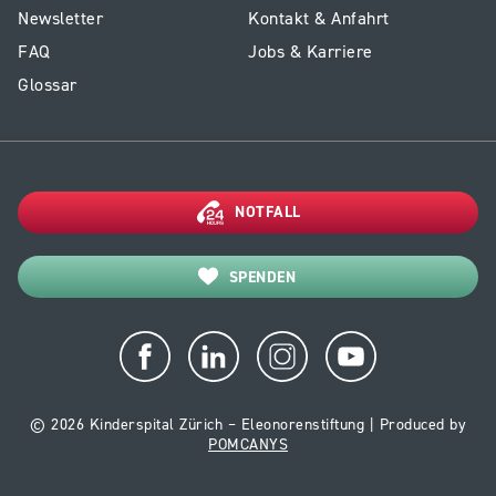
E2
Service
Newsletter
Kontakt & Anfahrt
-
Kinder-
FAQ
Jobs & Karriere
Footer
Reha
Glossar
Kinderreha
NOTFALL
SPENDEN
© 2026 Kinderspital Zürich – Eleonorenstiftung | Produced by
POMCANYS