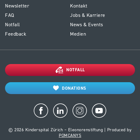
E1
Service
Newsletter
Kontakt
-
Kinderspital
FAQ
Jobs & Karriere
Footer
Notfall
News & Events
Kinderspital
Feedback
Medien
NOTFALL
DONATIONS
© 2026 Kinderspital Zürich – Eleonorenstiftung | Produced by
POMCANYS