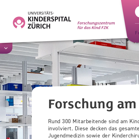
Skip
to
main
content
F
Forschung am 
Rund 300 Mitarbeitende sind am Kind
involviert. Diese decken das gesamt
Jugendmedizin sowie der Kinderchiru