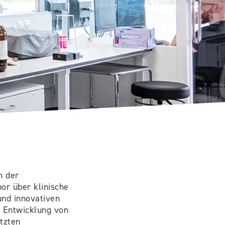
n der
or über klinische
nd innovativen
r Entwicklung von
tzten