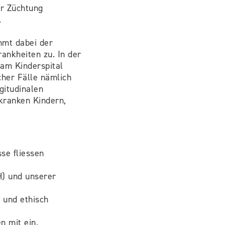
r Züchtung
.
mmt dabei der
ankheiten zu. In der
 am Kinderspital
cher Fälle nämlich
gitudinalen
kranken Kindern,
se fliessen
H) und unserer
g und ethisch
n mit ein.