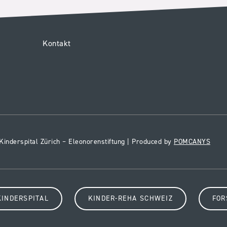
Service
Kontakt
Forschungszentrum
m
inderspital Zürich – Eleonorenstiftung | Produced by
POMCANYS
KINDERSPITAL
KINDER-REHA SCHWEIZ
FOR