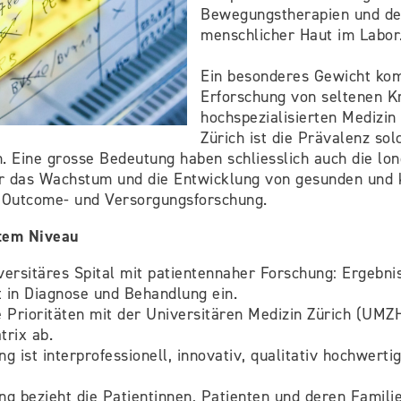
Bewegungstherapien und de
menschlicher Haut im Labor
Ein besonderes Gewicht ko
Erforschung von seltenen Kr
hochspezialisierten Medizin
Zürich ist die Prävalenz sol
. Eine grosse Bedeutung haben schliesslich auch die lon
r das Wachstum und die Entwicklung von gesunden und 
Outcome- und Versorgungsforschung.
tem Niveau
iversitäres Spital mit patientennaher Forschung: Ergebnis
t in Diagnose und Behandlung ein.
 Prioritäten mit der Universitären Medizin Zürich (UMZ
rix ab.
 ist interprofessionell, innovativ, qualitativ hochwerti
g bezieht die Patientinnen, Patienten und deren Familie