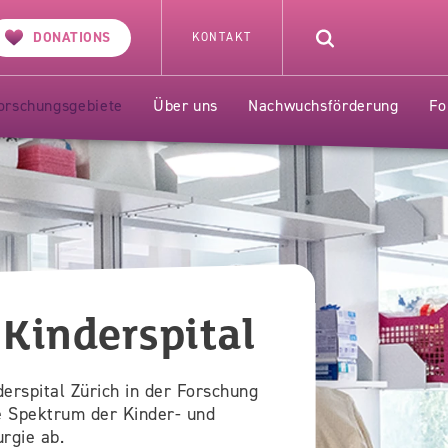
SERVICE
DONATIONS
KONTAKT
FORSCHUNG
Forschungszentrum
orschungsgebiete
Über uns
Nachwuchsförderung
Fo
Kinderspital
erspital Zürich in der Forschung
e Spektrum der Kinder- und
rgie ab.