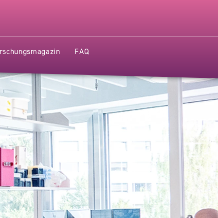
SZENTRUM
rschungsmagazin
FAQ